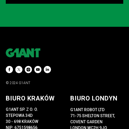
© 2024 G1ANT
BIURO KRAKÓW
BIURO LONDYN
G1ANT SP. Z O. O.
G1ANT ROBOT LTD
STEPOWA 34D
71-75 SHELTON STREET,
30 - 698 KRAKÓW
COVENT GARDEN
NIP: 6751598656
LONDON WC2H 9JQ