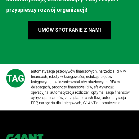
przyspieszy rozwój organizacji!
UMÓW SPOTKANIE Z NAMI
automatyzacja przepływów finansowych, narzędzia RPA w
TAGS
finansach, roboty w księgowości, redukcja błędów
księgowych, rozliczanie wydatków służbowych, RPA w
delegacjach, prognozy finansowe RPA, efektywność
operacyjna, automatyzacja rozliczeń, optymalizacja finansów,
cyfryzacja finansów, zarządzanie cash flow, automatyzacja
ERP, narzędzia dla księgowych, G1ANT automatyzacja