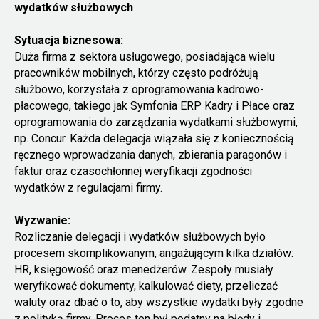
wydatków służbowych
Sytuacja biznesowa:
Duża firma z sektora usługowego, posiadająca wielu
pracowników mobilnych, którzy często podróżują
służbowo, korzystała z oprogramowania kadrowo-
płacowego, takiego jak Symfonia ERP Kadry i Płace oraz
oprogramowania do zarządzania wydatkami służbowymi,
np. Concur. Każda delegacja wiązała się z koniecznością
ręcznego wprowadzania danych, zbierania paragonów i
faktur oraz czasochłonnej weryfikacji zgodności
wydatków z regulacjami firmy.
Wyzwanie:
Rozliczanie delegacji i wydatków służbowych było
procesem skomplikowanym, angażującym kilka działów:
HR, księgowość oraz menedżerów. Zespoły musiały
weryfikować dokumenty, kalkulować diety, przeliczać
waluty oraz dbać o to, aby wszystkie wydatki były zgodne
z polityką firmy. Proces ten był podatny na błędy i