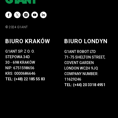
© 2024 G1ANT
BIURO KRAKÓW
BIURO LONDYN
G1ANT SP. Z O. O.
G1ANT ROBOT LTD
STEPOWA 34D
71-75 SHELTON STREET,
30 - 698 KRAKÓW
COVENT GARDEN
NIP: 6751598656
LONDON WC2H 9JQ
KRS: 0000686646
COMPANY NUMBER:
TEL: (+48) 22 185 55 83
11629246
TEL: (+44) 20 3318 4951